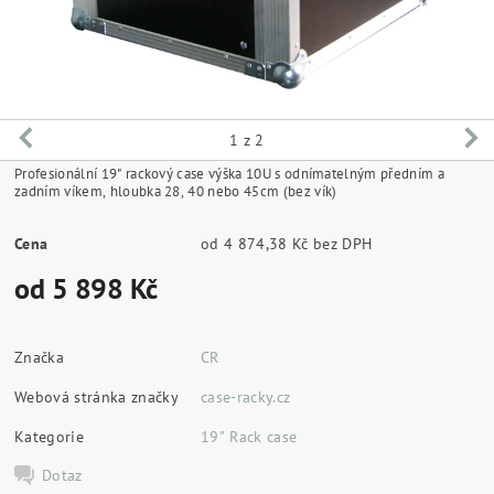
1
z 2
Profesionální 19" rackový case výška 10U s odnímatelným předním a
zadním víkem, hloubka 28, 40 nebo 45cm (bez vík)
Cena
od 4 874,38 Kč bez DPH
od 5 898 Kč
Značka
CR
Webová stránka značky
case-racky.cz
Kategorie
19" Rack case
Dotaz