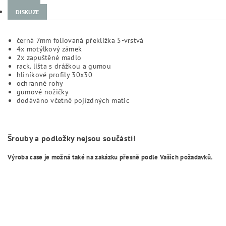
DISKUZE
černá 7mm foliovaná překližka 5-vrstvá
4x motýlkový zámek
2x zapuštěné madlo
rack. lišta s drážkou a gumou
hliníkové profily 30x30
ochranné rohy
gumové nožičky
dodáváno včetně pojízdných matic
Šrouby a podložky nejsou součástí!
Výroba case je možná také na zakázku přesně podle Vašich požadavků.