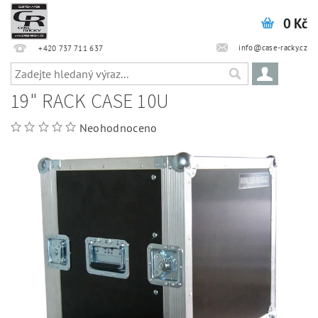
0 Kč
info@case-racky.cz
+420 737 711 637
19" RACK CASE 10U
Neohodnoceno