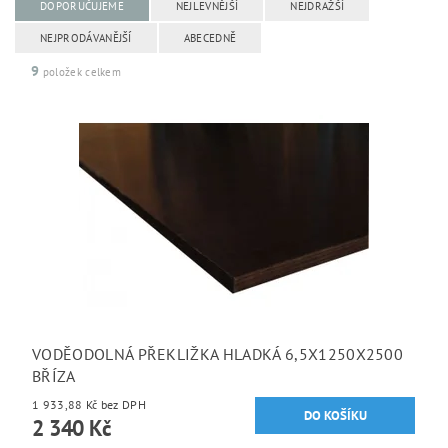
DOPORUČUJEME
NEJLEVNĚJŠÍ
NEJDRAŽŠÍ
NEJPRODÁVANĚJŠÍ
ABECEDNĚ
9
položek celkem
VODĚODOLNÁ PŘEKLIŽKA HLADKÁ 6,5X1250X2500
BŘÍZA
1 933,88 Kč bez DPH
2 340 Kč