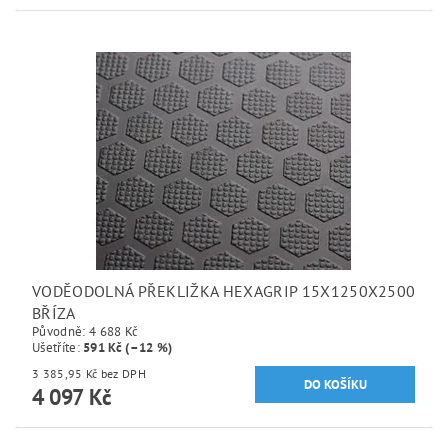
VODĚODOLNÁ PŘEKLIŽKA HEXAGRIP 15X1250X2500
BŘÍZA
Původně:
4 688 Kč
Ušetříte
:
591 Kč (–12 %)
3 385,95 Kč bez DPH
4 097 Kč