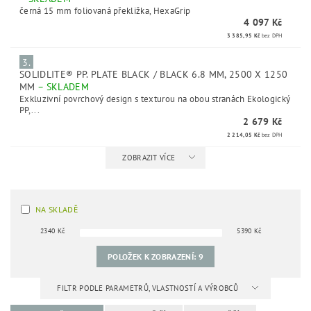
černá 15 mm foliovaná překližka, HexaGrip
4 097 Kč
3 385,95 Kč
bez DPH
3.
SOLIDLITE® PP. PLATE BLACK / BLACK 6.8 MM, 2500 X 1250
MM
–
SKLADEM
Exkluzivní povrchový design s texturou na obou stranách Ekologický
PP,...
2 679 Kč
2 214,05 Kč
bez DPH
ZOBRAZIT VÍCE
NA SKLADĚ
2340
Kč
5390
Kč
POLOŽEK K ZOBRAZENÍ:
9
FILTR PODLE PARAMETRŮ, VLASTNOSTÍ A VÝROBCŮ