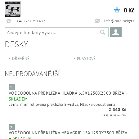
0 Kč
info@case-racky.cz
+420 737 711 637
DESKY
DŘEVĚNÉ
PLASTOVÉ
NEJPRODÁVANĚJŠÍ
1.
VODĚODOLNÁ PŘEKLIŽKA HLADKÁ 6,5X1250X2500 BŘÍZA
–
SKLADEM
černá 7mm foliovaná překližka 5-vrstvá, Hladká oboustranná
2 340 Kč
1 933,88 Kč
bez DPH
2.
VODĚODOLNÁ PŘEKLIŽKA HEXAGRIP 15X1250X2500 BŘÍZA
–
SKLADEM