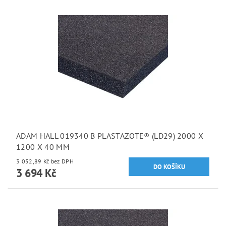
ADAM HALL 019340 B PLASTAZOTE® (LD29) 2000 X
1200 X 40 MM
3 052,89 Kč bez DPH
3 694 Kč