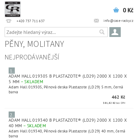
0 Kč
info@case-racky.cz
+420 737 711 637
PĚNY, MOLITANY
NEJPRODÁVANĚJŠÍ
1.
ADAM HALL 019305 B PLASTAZOTE® (LD29) 2000 X 1200 X
5 MM
–
SKLADEM
Adam Hall 019305, Pěnová deska Plastazote (LD29) 5 mm, černá
barva
462 Kč
381,82 Kč
bez DPH
2.
ADAM HALL 019340 B PLASTAZOTE® (LD29) 2000 X 1200 X
40 MM
–
SKLADEM
Adam Hall 019340, Pěnová deska Plastazote (LD29) 40 mm, černá
barva