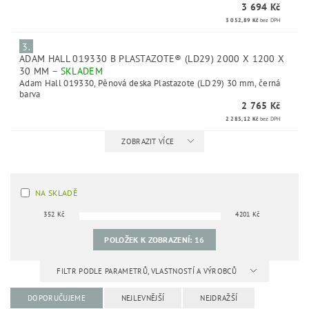
3 694 Kč
3 052,89 Kč
bez DPH
3.
ADAM HALL 019330 B PLASTAZOTE® (LD29) 2000 X 1200 X
30 MM
–
SKLADEM
Adam Hall 019330, Pěnová deska Plastazote (LD29) 30 mm, černá
barva
2 765 Kč
2 285,12 Kč
bez DPH
ZOBRAZIT VÍCE
NA SKLADĚ
352
Kč
4201
Kč
POLOŽEK K ZOBRAZENÍ:
16
FILTR PODLE PARAMETRŮ, VLASTNOSTÍ A VÝROBCŮ
DOPORUČUJEME
NEJLEVNĚJŠÍ
NEJDRAŽŠÍ