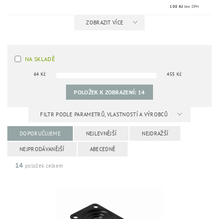
100 Kč
bez DPH
ZOBRAZIT VÍCE
NA SKLADĚ
64
Kč
455
Kč
POLOŽEK K ZOBRAZENÍ:
14
FILTR PODLE PARAMETRŮ, VLASTNOSTÍ A VÝROBCŮ
DOPORUČUJEME
NEJLEVNĚJŠÍ
NEJDRAŽŠÍ
NEJPRODÁVANĚJŠÍ
ABECEDNĚ
14
položek celkem