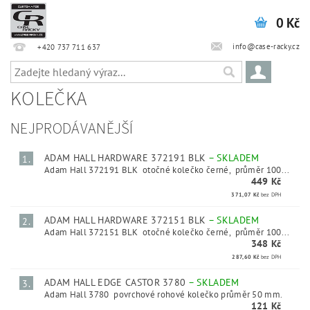
0 Kč
info@case-racky.cz
+420 737 711 637
KOLEČKA
NEJPRODÁVANĚJŠÍ
ADAM HALL HARDWARE 372191 BLK
–
SKLADEM
1.
Adam Hall 372191 BLK otočné kolečko černé, průměr 100...
449 Kč
371,07 Kč
bez DPH
ADAM HALL HARDWARE 372151 BLK
–
SKLADEM
2.
Adam Hall 372151 BLK otočné kolečko černé, průměr 100...
348 Kč
287,60 Kč
bez DPH
ADAM HALL EDGE CASTOR 3780
–
SKLADEM
3.
Adam Hall 3780 povrchové rohové kolečko průměr 50 mm.
121 Kč