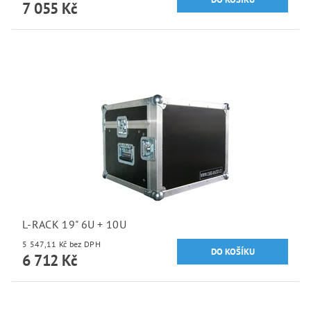
7 055 Kč
L-RACK 19" 6U + 10U
5 547,11 Kč bez DPH
6 712 Kč