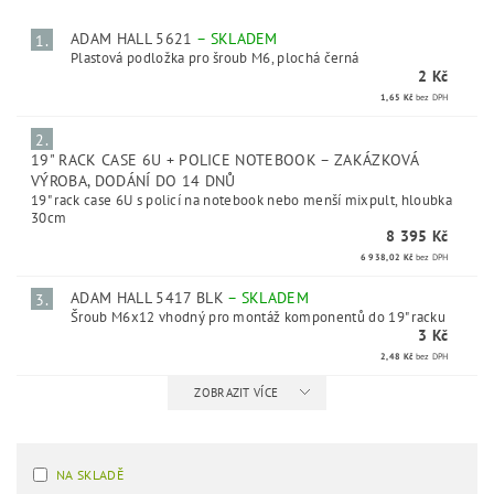
ADAM HALL 5621
–
SKLADEM
1.
Plastová podložka pro šroub M6, plochá černá
2 Kč
1,65 Kč
bez DPH
2.
19" RACK CASE 6U + POLICE NOTEBOOK
–
ZAKÁZKOVÁ
VÝROBA, DODÁNÍ DO 14 DNŮ
19" rack case 6U s policí na notebook nebo menší mixpult, hloubka
30cm
8 395 Kč
6 938,02 Kč
bez DPH
ADAM HALL 5417 BLK
–
SKLADEM
3.
Šroub M6x12 vhodný pro montáž komponentů do 19" racku
3 Kč
2,48 Kč
bez DPH
ZOBRAZIT VÍCE
NA SKLADĚ