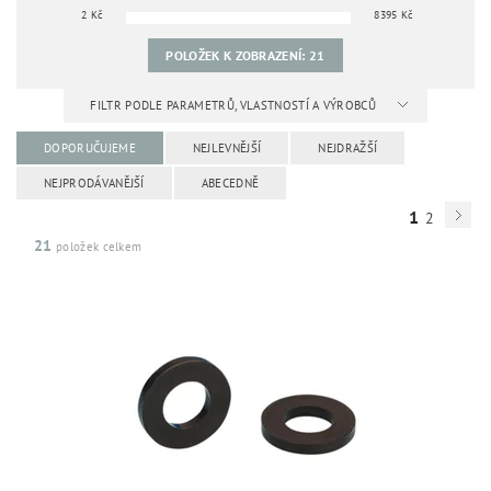
2
Kč
8395
Kč
POLOŽEK K ZOBRAZENÍ:
21
FILTR PODLE PARAMETRŮ, VLASTNOSTÍ A VÝROBCŮ
DOPORUČUJEME
NEJLEVNĚJŠÍ
NEJDRAŽŠÍ
NEJPRODÁVANĚJŠÍ
ABECEDNĚ
1
2
21
položek celkem