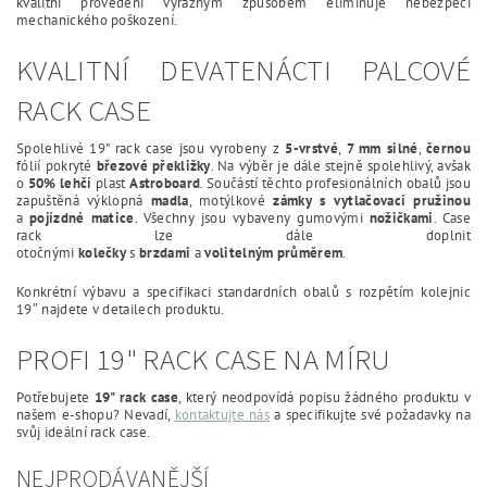
kvalitní provedení výrazným způsobem eliminuje nebezpečí
mechanického poškození.
KVALITNÍ DEVATENÁCTI PALCOVÉ
RACK CASE
Spolehlivé 19" rack case jsou vyrobeny z
5-vrstvé
,
7 mm silné
,
černou
fólií pokryté
březové překližky
. Na výběr je dále stejně spolehlivý, avšak
o
50% lehčí
plast
Astroboard
. Součástí těchto profesionálních obalů jsou
zapuštěná výklopná
madla
, motýlkové
zámky s vytlačovací pružinou
a
pojízdné
matice
. Všechny jsou vybaveny gumovými
nožičkami
. Case
rack lze dále doplnit
otočnými
kolečky
s
brzdami
a
volitelným
průměrem
.
Konkrétní výbavu a specifikaci standardních obalů s rozpětím kolejnic
19″ najdete v detailech produktu.
PROFI 19" RACK CASE NA MÍRU
Potřebujete
19" rack case
, který neodpovídá popisu žádného produktu v
našem e-shopu? Nevadí,
kontaktujte nás
a specifikujte své požadavky na
svůj ideální rack case.
NEJPRODÁVANĚJŠÍ