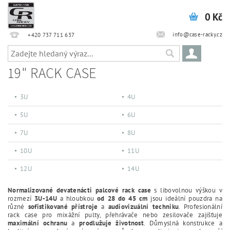
0 Kč
info@case-racky.cz
+420 737 711 637
19" RACK CASE
3U
4U
5U
6U
7U
8U
10U
11U
12U
14U
Normalizované devatenácti palcové rack case
s libovolnou výškou v
rozmezí
3U-14U
a hloubkou
od 28 do 45 cm
jsou ideální pouzdra na
různé
sofistikované
přístroje
a
audiovizuální
techniku
. Profesionální
rack case pro mixážní pulty, přehrávače nebo zesilovače zajišťuje
maximální ochranu
a
prodlužuje životnost
. Důmyslná konstrukce a