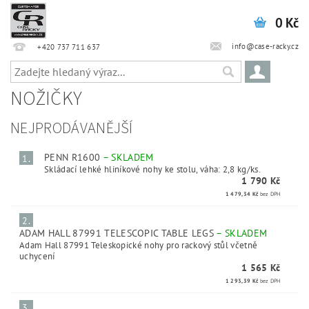
0 Kč
info@case-racky.cz
+420 737 711 637
NOŽIČKY
NEJPRODÁVANĚJŠÍ
PENN R1600
–
SKLADEM
1.
Skládací lehké hliníkové nohy ke stolu, váha: 2,8 kg/ks.
1 790 Kč
1 479,34 Kč
bez DPH
2.
ADAM HALL 87991 TELESCOPIC TABLE LEGS
–
SKLADEM
Adam Hall 87991 Teleskopické nohy pro rackový stůl včetně
uchycení
1 565 Kč
1 293,39 Kč
bez DPH
3.