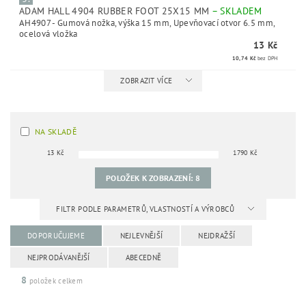
ADAM HALL 4904 RUBBER FOOT 25X15 MM
–
SKLADEM
AH4907 - Gumová nožka, výška 15 mm, Upevňovací otvor 6.5 mm,
ocelová vložka
13 Kč
10,74 Kč
bez DPH
ZOBRAZIT VÍCE
NA SKLADĚ
13
Kč
1790
Kč
POLOŽEK K ZOBRAZENÍ:
8
FILTR PODLE PARAMETRŮ, VLASTNOSTÍ A VÝROBCŮ
DOPORUČUJEME
NEJLEVNĚJŠÍ
NEJDRAŽŠÍ
NEJPRODÁVANĚJŠÍ
ABECEDNĚ
8
položek celkem