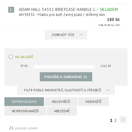
ADAM HALL 34331 BRIEFCASE HANDLE L
–
SKLADEM
3.
AH34331 - Madlo pro kufr, černý plast / stříbrný kov
180 Kč
148,76 Kč
bez DPH
ZOBRAZIT VÍCE
NA SKLADĚ
37
Kč
1111
Kč
POLOŽEK K ZOBRAZENÍ:
21
FILTR PODLE PARAMETRŮ, VLASTNOSTÍ A VÝROBCŮ
DOPORUČUJEME
NEJLEVNĚJŠÍ
NEJDRAŽŠÍ
NEJPRODÁVANĚJŠÍ
ABECEDNĚ
1
2
21
položek celkem