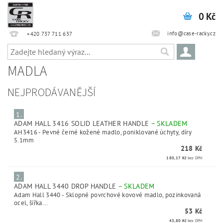
0 Kč
info@case-racky.cz
+420 737 711 637
MADLA
NEJPRODÁVANĚJŠÍ
1.
ADAM HALL 3416 SOLID LEATHER HANDLE
–
SKLADEM
AH3416 - Pevné černé kožené madlo, poniklované úchyty, díry
5.1mm
218 Kč
180,17 Kč
bez DPH
2.
ADAM HALL 3440 DROP HANDLE
–
SKLADEM
Adam Hall 3440 - Sklopné povrchové kovové madlo, pozinkovaná
ocel, šířka...
53 Kč
43,80 Kč
bez DPH