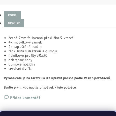
POPIS
DISKUZE
černá 7mm foliovaná překližka 5-vrstvá
4x motýlkový zámek
2x zapuštěné madlo
rack. lišta s drážkou a gumou
hliníkové profily 30x30
ochranné rohy
gumové nožičky
servisní dvířka
Výroba case je na zakázku a lze upravit přesně podle Vašich požadavků.
Buďte první, kdo napíše příspěvek k této položce.
Přidat komentář