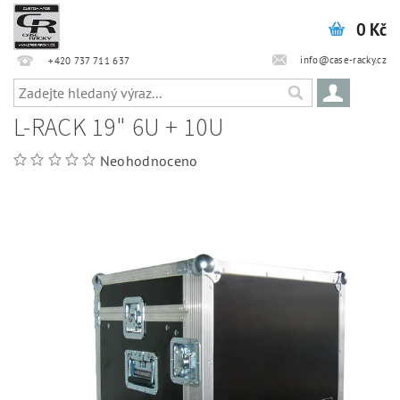
0 Kč
info@case-racky.cz
+420 737 711 637
L-RACK 19" 6U + 10U
Neohodnoceno