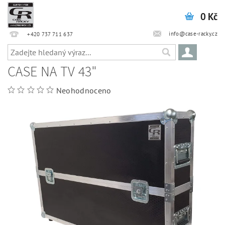
0 Kč
info@case-racky.cz
+420 737 711 637
CASE NA TV 43"
Neohodnoceno