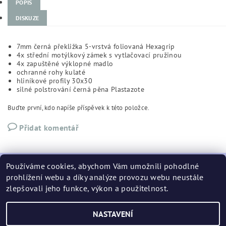
POPIS
DISKUZE
7mm černá překližka 5-vrstvá foliovaná Hexagrip
4x střední motýlkový zámek s vytlačovací pružinou
4x zapuštěné výklopné madlo
ochranné rohy kulaté
hliníkové profily 30x30
silné polstrování černá pěna Plastazote
Buďte první, kdo napíše příspěvek k této položce.
Přidat komentář
Používáme cookies, abychom Vám umožnili pohodlné
prohlížení webu a díky analýze provozu webu neustále
zlepšovali jeho funkce, výkon a použitelnost.
podminky
NASTAVENÍ