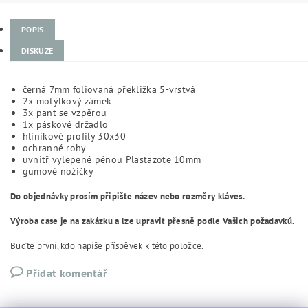
POPIS
DISKUZE
černá 7mm foliovaná překližka 5-vrstvá
2x motýlkový zámek
3x pant se vzpěrou
1x páskové držadlo
hliníkové profily 30x30
ochranné rohy
uvnitř vylepené pěnou Plastazote 10mm
gumové nožičky
Do objednávky prosím připište název nebo rozměry kláves.
Výroba case je na zakázku a lze upravit přesně podle Vašich požadavků.
Buďte první, kdo napíše příspěvek k této položce.
Přidat komentář