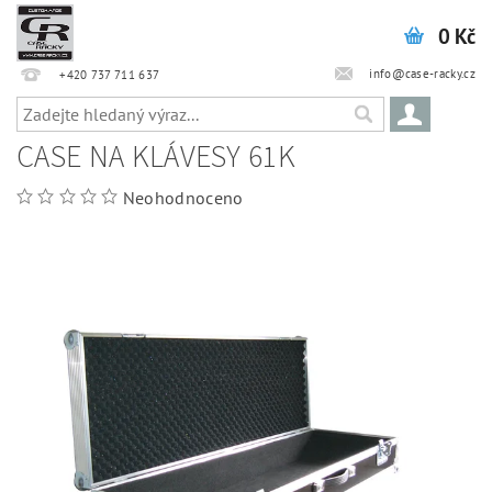
0 Kč
info@case-racky.cz
+420 737 711 637
CASE NA KLÁVESY 61K
Neohodnoceno