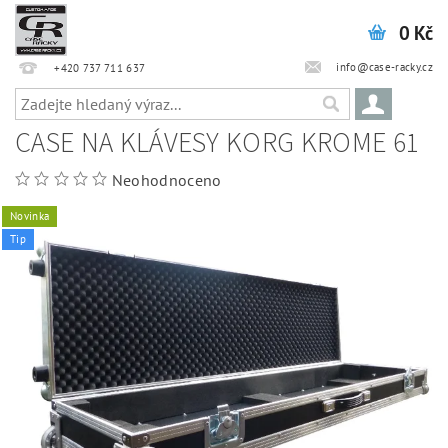
0 Kč
info@case-racky.cz
+420 737 711 637
CASE NA KLÁVESY KORG KROME 61
Neohodnoceno
Novinka
Tip