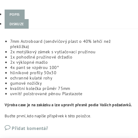
POPIS
DISKUZE
7mm Astroboard (sendvičový plast o 40% lehčí než
překližka)
2x motýlkový zámek s vytlačovací pružinou
1x pohodlné pružinové držadlo
2x výklopné madlo
4x pant se vzpěrou 100°
hliníkové profily 30x30
ochranné kulaté rohy
gumové nožičky
kvalitní kolečka průměr 75mm
uvnitř polstrované pěnou Plastazote
Výroba case je na zakázku a lze upravit přesně podle Vašich požadavků.
Buďte první, kdo napíše příspěvek k této položce.
Přidat komentář