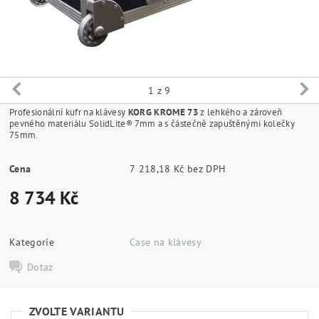
1
z 9
Profesionální kufr na klávesy
KORG KROME 73
z lehkého a zároveň
pevného materiálu SolidLite® 7mm a s částečně zapuštěnými kolečky
75mm.
Cena
7 218,18 Kč bez DPH
8 734 Kč
Kategorie
Case na klávesy
Dotaz
ZVOLTE VARIANTU