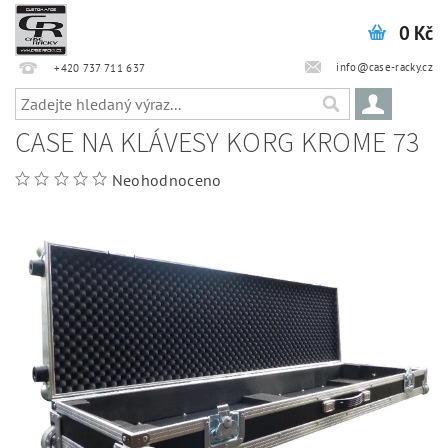
0 Kč
info@case-racky.cz
+420 737 711 637
CASE NA KLÁVESY KORG KROME 73
Neohodnoceno