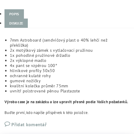
POPIS
DISKUZE
7mm Astroboard (sendvičový plast o 40% lehčí než
překližka)
2x motýlkový zámek s vytlačovací pružinou
1x pohodlné pružinové držadlo
2x výklopné madlo
4x pant se vzpěrou 100°
hliníkové profily 30x30
ochranné kulaté rohy
gumové nožičky
kvalitní kolečka průměr 75mm
uvnitř polstrované pěnou Plastazote
Výroba case je na zakázku a lze upravit přesně podle Vašich požadavků.
Buďte první, kdo napíše příspěvek k této položce.
Přidat komentář