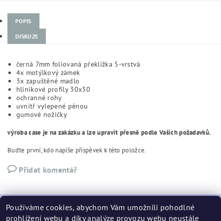
POPIS
DISKUZE
černá 7mm foliovaná překližka 5-vrstvá
4x motýlkový zámek
3x zapuštěné madlo
hliníkové profily 30x30
ochranné rohy
uvnitř vylepené pěnou
gumové nožičky
výroba case je na zakázku a lze upravit přesně podle Vašich požadavků.
Buďte první, kdo napíše příspěvek k této položce.
Přidat komentář
Používáme cookies, abychom Vám umožnili pohodlné
prohlížení webu a díky analýze provozu webu neustále