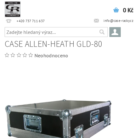
0 Kč
info@case-racky.cz
+420 737 711 637
CASE ALLEN-HEATH GLD-80
Neohodnoceno