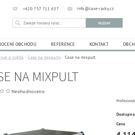
info@case-racky.cz
+420 737 711 637
OCENÍ OBCHODU
REFERENCE
KONTAKT
OBCH
vuk a světla
Case na mixpulty
Case na mixpult
SE NA MIXPULT
Neohodnoceno
Profesioná
Dostupno
Cena
4 114