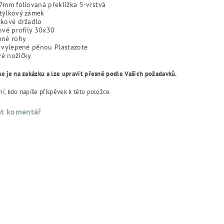
7mm foliovaná překližka 5-vrstvá
týlkový zámek
skové držadlo
ové profily 30x30
nné rohy
 vylepené pěnou Plastazote
é nožičky
se je na zakázku a lze upravit přesně podle Vašich požadavků.
í, kdo napíše příspěvek k této položce.
at komentář