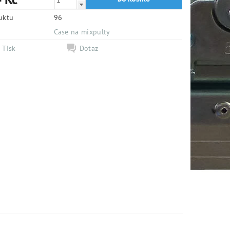
uktu
96
e
Case na mixpulty
Tisk
Dotaz