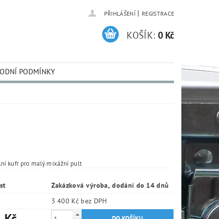
|
PŘIHLÁŠENÍ
REGISTRACE
KOŠÍK:
0 Kč
ODNÍ PODMÍNKY
lní kufr pro malý mixážní pult
st
Zakázková výroba, dodání do 14 dnů
3 400 Kč bez DPH
 Kč