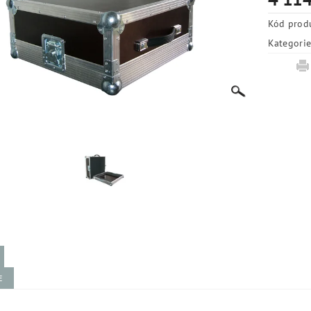
Kód prod
Kategori
E