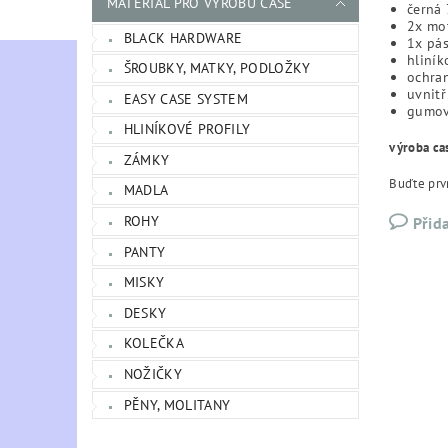
MATERIÁL PRO VÝROBU CASE
černá 
2x mo
BLACK HARDWARE
1x pá
hliník
ŠROUBKY, MATKY, PODLOŽKY
ochra
uvnitř
EASY CASE SYSTEM
gumov
HLINÍKOVÉ PROFILY
výroba ca
ZÁMKY
Buďte prvn
MADLA
ROHY
Přid
PANTY
MISKY
DESKY
KOLEČKA
NOŽIČKY
PĚNY, MOLITANY