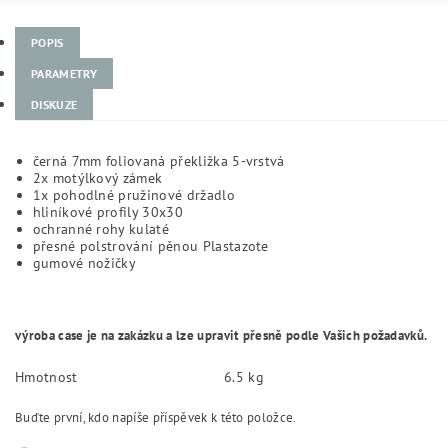
POPIS
PARAMETRY
DISKUZE
černá 7mm foliovaná překližka 5-vrstvá
2x motýlkový zámek
1x pohodlné pružinové držadlo
hliníkové profily 30x30
ochranné rohy kulaté
přesné polstrování pěnou Plastazote
gumové nožičky
výroba case je na zakázku a lze upravit přesně podle Vašich požadavků.
Hmotnost
6.5 kg
Buďte první, kdo napíše příspěvek k této položce.