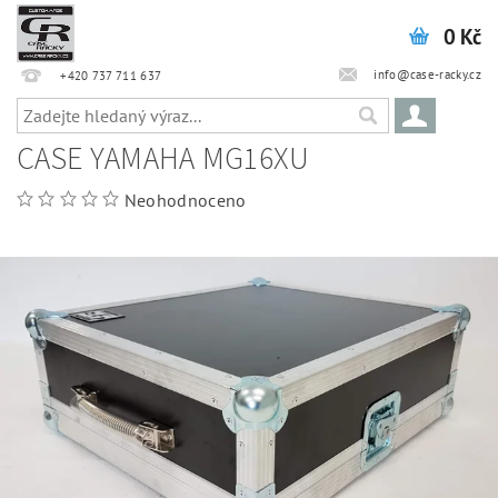
0 Kč
info@case-racky.cz
+420 737 711 637
CASE YAMAHA MG16XU
Neohodnoceno