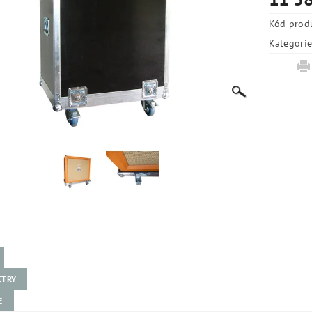
Kód prod
Kategori
ETRY
E