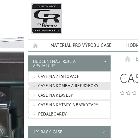
MATERIÁL PRO VÝROBU CASE
HODN
HUDEBNÍ NÁSTROJE A
APARATURY
CA
CASE NA ZESILOVAČE
CASE NA KOMBA A REPROBOXY
CASE NA KLÁVESY
CASE NA KYTARY A BASKYTARY
PEDALBOARDY
19" RACK CASE