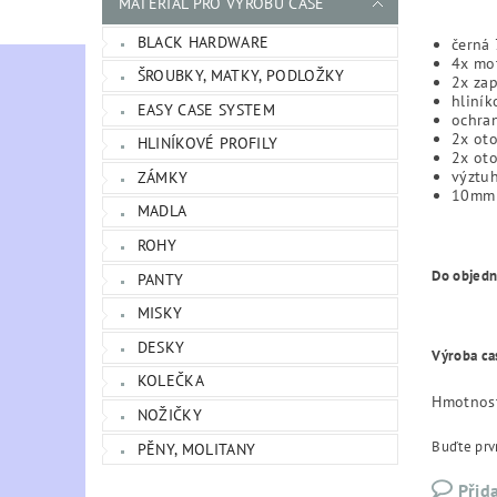
MATERIÁL PRO VÝROBU CASE
BLACK HARDWARE
černá 
4x mot
ŠROUBKY, MATKY, PODLOŽKY
2x za
hliník
EASY CASE SYSTEM
ochran
2x ot
HLINÍKOVÉ PROFILY
2x ot
výztu
ZÁMKY
10mm 
MADLA
ROHY
Do objedn
PANTY
MISKY
DESKY
Výroba ca
KOLEČKA
Hmotnos
NOŽIČKY
Buďte prvn
PĚNY, MOLITANY
Přid