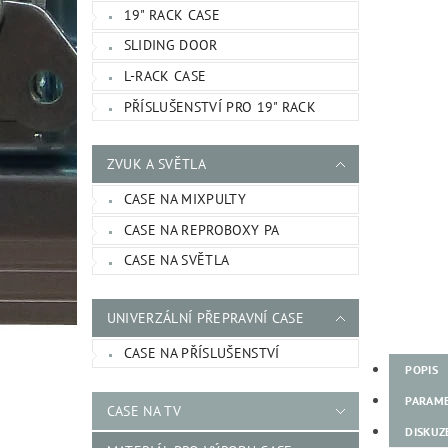
19" RACK CASE
SLIDING DOOR
L-RACK CASE
PŘÍSLUŠENSTVÍ PRO 19" RACK
ZVUK A SVĚTLA
CASE NA MIXPULTY
CASE NA REPROBOXY PA
CASE NA SVĚTLA
UNIVERZÁLNÍ PŘEPRAVNÍ CASE
CASE NA PŘÍSLUŠENSTVÍ
POPIS
PARAM
CASE NA TV
DISKUZ