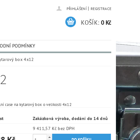
|
PŘIHLÁŠENÍ
REGISTRACE
KOŠÍK:
0 Kč
ODNÍ PODMÍNKY
ytarový box 4x12
12
lní case na kytarový box o velikosti 4x12
st
Zakázková výroba, dodání do 14 dnů
9 411,57 Kč bez DPH
8 Kč