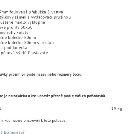
7mm foliovaná překližka 5-vrstvá
ýlkový zámek s vytlačovací pružinou
puštěné madlo výklopné
ové profily 30x30
né rohy kulaté
očné kolečko 80mm
očné kolečko 80mm s brzdou
ha pod kolečka
pěnová výplň Plastazote
ávky prosím připište název nebo rozměry boxu.
se je na zakázku a lze upravit přesně podle Vašich požadavků.
t
19 kg
í, kdo napíše příspěvek k této položce.
at komentář