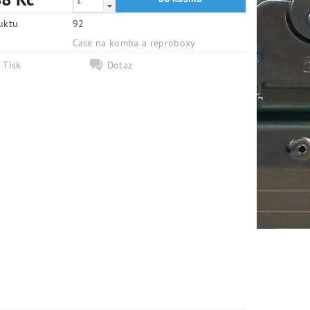
uktu
92
e
Case na komba a reproboxy
Tisk
Dotaz