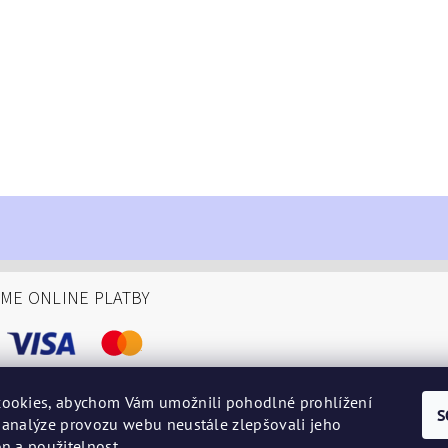
ÁME ONLINE PLATBY
ookies, abychom Vám umožnili pohodlné prohlížení
S
 analýze provozu webu neustále zlepšovali jeho
podminky
n a použitelnost.