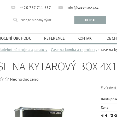
info@case-racky.cz
+420 737 711 637
OCENÍ OBCHODU
REFERENCE
KONTAKT
OBCH
Hudební nástroje a aparatury
Case na komba a reproboxy
case na k
SE NA KYTAROVÝ BOX 4X
Neohodnoceno
Profesioná
Dostupno
Cena
11 38