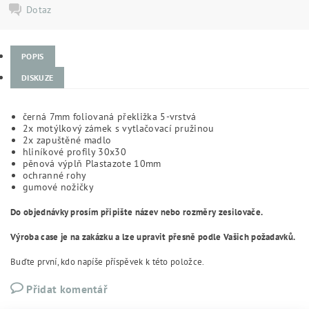
Dotaz
POPIS
DISKUZE
černá 7mm foliovaná překližka 5-vrstvá
2x motýlkový zámek s vytlačovací pružinou
2x zapuštěné madlo
hliníkové profily 30x30
pěnová výplň Plastazote 10mm
ochranné rohy
gumové nožičky
Do objednávky prosím připište název nebo rozměry zesilovače.
Výroba case je na zakázku a lze upravit přesně podle Vašich požadavků.
Buďte první, kdo napíše příspěvek k této položce.
Přidat komentář