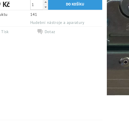
 Kč
uktu
141
e
Hudební nástroje a aparatury
Tisk
Dotaz