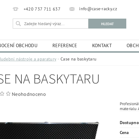
info@case-racky.cz
+420 737 711 637
OCENÍ OBCHODU
REFERENCE
KONTAKT
OBCH
Hudební nástroje a aparatury
Case na baskytaru
SE NA BASKYTARU
Neohodnoceno
Profesioná
materialu 
Dostupno
Cena