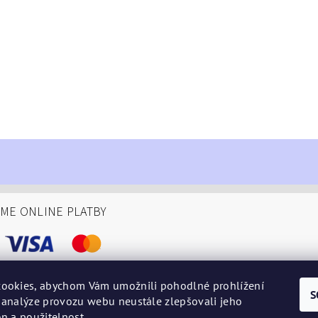
ÁME ONLINE PLATBY
ookies, abychom Vám umožnili pohodlné prohlížení
S
 analýze provozu webu neustále zlepšovali jeho
podminky
n a použitelnost.