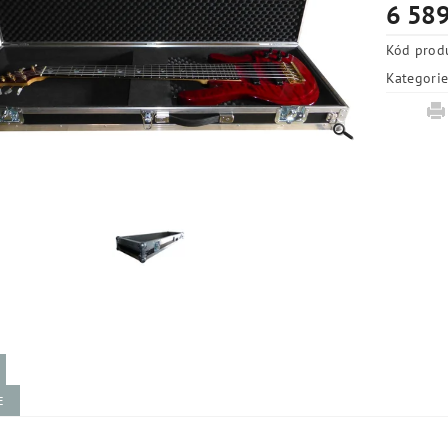
6 589
Kód prod
Kategori
E