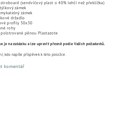
troboard (sendvičový plast o 40% lehčí než překližka)
týlkový zámek
amykatelný zámek
skové držadlo
ové profily 30x30
nné rohy
 polstrované pěnou Plastazote
se je na zakázku a lze upravit přesně podle Vašich požadavků.
í, kdo napíše příspěvek k této položce.
at komentář