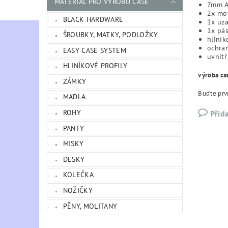
MATERIÁL PRO VÝROBU CASE
7mm As
2x mo
BLACK HARDWARE
1x uz
1x pá
ŠROUBKY, MATKY, PODLOŽKY
hliník
ochra
EASY CASE SYSTEM
uvnitř
HLINÍKOVÉ PROFILY
výroba ca
ZÁMKY
Buďte prvn
MADLA
ROHY
Přid
PANTY
MISKY
DESKY
KOLEČKA
NOŽIČKY
PĚNY, MOLITANY