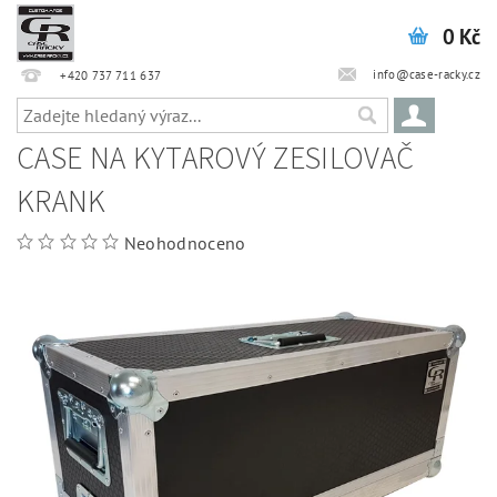
0 Kč
info@case-racky.cz
+420 737 711 637
CASE NA KYTAROVÝ ZESILOVAČ
KRANK
Neohodnoceno