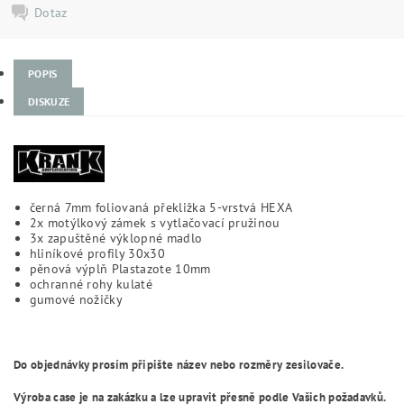
Dotaz
POPIS
DISKUZE
černá 7mm foliovaná překližka 5-vrstvá HEXA
2x motýlkový zámek s vytlačovací pružinou
3x zapuštěné výklopné madlo
hliníkové profily 30x30
pěnová výplň Plastazote 10mm
ochranné rohy kulaté
gumové nožičky
Do objednávky prosím připište název nebo rozměry zesilovače.
Výroba case je na zakázku a lze upravit přesně podle Vašich požadavků.