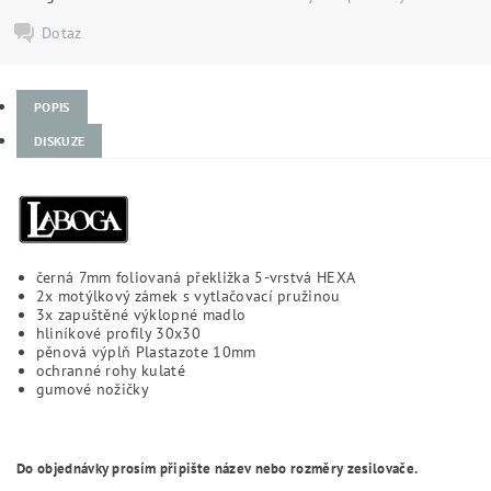
Dotaz
POPIS
DISKUZE
černá 7mm foliovaná překližka 5-vrstvá HEXA
2x motýlkový zámek s vytlačovací pružinou
3x zapuštěné výklopné madlo
hliníkové profily 30x30
pěnová výplň Plastazote 10mm
ochranné rohy kulaté
gumové nožičky
Do objednávky prosím připište název nebo rozměry zesilovače.