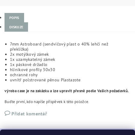
POPIS
DISKUZE
7mm Astroboard (sendvičový plast o 40% lehčí než
překližka)
2x motýlkový zámek
1x uzamykatelný zámek
1x páskové držadlo
hliníkové profily 30x30
ochranné rohy
uvnitř polstrované pěnou Plastazote
výroba case je na zakázku a lze upravit přesně podle Vašich požadavků.
Buďte první, kdo napíše příspěvek k této položce.
Přidat komentář