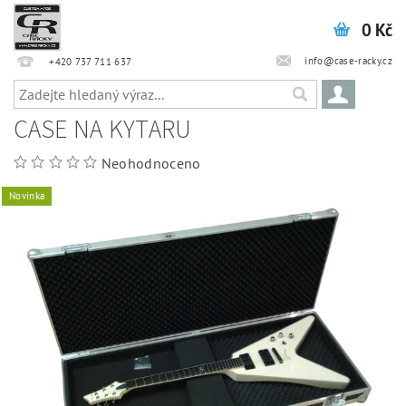
0 Kč
info@case-racky.cz
+420 737 711 637
CASE NA KYTARU
Neohodnoceno
Novinka