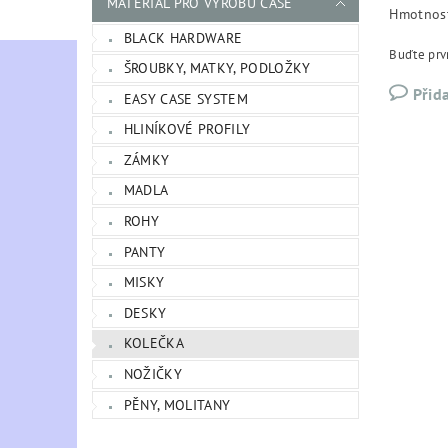
MATERIÁL PRO VÝROBU CASE
Hmotnos
BLACK HARDWARE
Buďte prvn
ŠROUBKY, MATKY, PODLOŽKY
Přid
EASY CASE SYSTEM
HLINÍKOVÉ PROFILY
ZÁMKY
MADLA
ROHY
PANTY
MISKY
DESKY
KOLEČKA
NOŽIČKY
PĚNY, MOLITANY