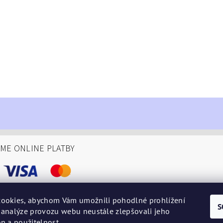
ÁME ONLINE PLATBY
ookies, abychom Vám umožnili pohodlné prohlížení
S
 analýze provozu webu neustále zlepšovali jeho
podminky
n a použitelnost.