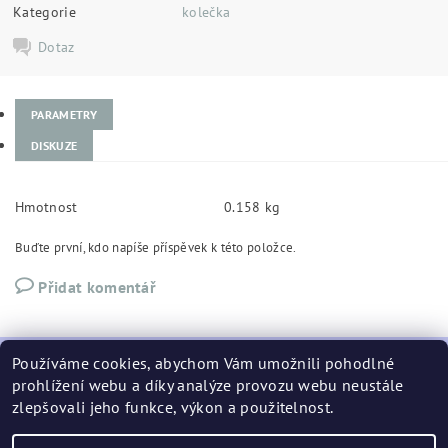
Kategorie
kolečka
Dotaz
PARAMETRY
DISKUZE
Hmotnost
0.158 kg
Buďte první, kdo napíše příspěvek k této položce.
Přidat komentář
Používáme cookies, abychom Vám umožnili pohodlné
prohlížení webu a díky analýze provozu webu neustále
zlepšovali jeho funkce, výkon a použitelnost.
podminky