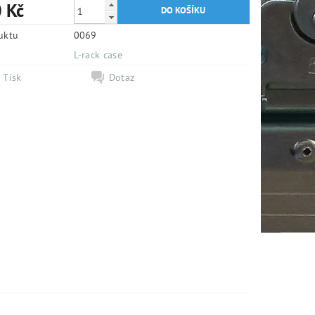
 Kč
uktu
0069
e
L-rack case
Tisk
Dotaz