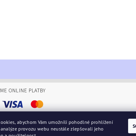
ÁME ONLINE PLATBY
ookies, abychom Vám umožnili pohodlné prohlížení
S
 analýze provozu webu neustále zlepšovali jeho
podminky
n a použitelnost.