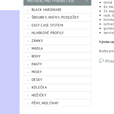
MATERIÁL PRO VÝROBU CASE
černá 
6x mo
BLACK HARDWARE
2x za
rack. 
ŠROUBKY, MATKY, PODLOŽKY
hliník
ochra
EASY CASE SYSTEM
gumov
servis
HLINÍKOVÉ PROFILY
ZÁMKY
Výroba ca
MADLA
Buďte prvn
ROHY
Přid
PANTY
MISKY
DESKY
KOLEČKA
NOŽIČKY
PĚNY, MOLITANY