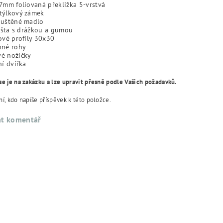
7mm foliovaná překližka 5-vrstvá
týlkový zámek
puštěné madlo
lišta s drážkou a gumou
ové profily 30x30
nné rohy
é nožičky
ní dvířka
se je na zakázku a lze upravit přesně podle Vašich požadavků.
í, kdo napíše příspěvek k této položce.
at komentář