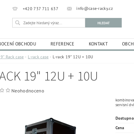
info@case-racky.cz
+420 737 711 637
OCENÍ OBCHODU
REFERENCE
KONTAKT
OBCH
19" Rack case
L-rack case
L-rack 19" 12U + 10U
ACK 19" 12U + 10U
Neohodnoceno
kombinovan
servisní dv
Dostupno
Cena