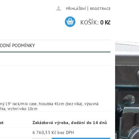
|
PŘIHLÁŠENÍ
REGISTRACE
KOŠÍK:
0 Kč
ODNÍ PODMÍNKY
ý 19" rack/mix case, hloubka 45cm (bez víka), výsuvná
ířka, vrchní víko 10cm
st
Zakázková výroba, dodání do 14 dnů
6 760,33 Kč bez DPH