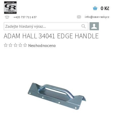
0 Kč
info@case-racky.cz
+420 737 711 637
ADAM HALL 34041 EDGE HANDLE
Neohodnoceno