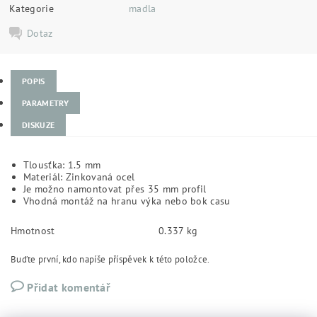
Kategorie
madla
Dotaz
POPIS
PARAMETRY
DISKUZE
Tlousťka: 1.5 mm
Materiál: Zinkovaná ocel
Je možno namontovat přes 35 mm profil
Vhodná montáž na hranu výka nebo bok casu
Hmotnost
0.337 kg
Buďte první, kdo napíše příspěvek k této položce.
Přidat komentář