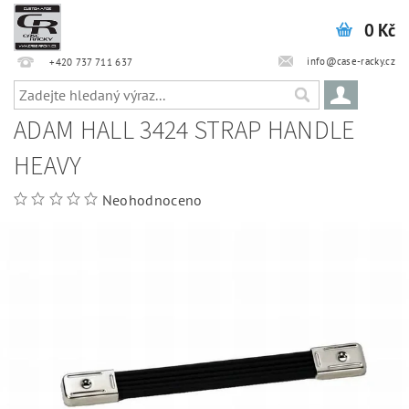
0 Kč
info@case-racky.cz
+420 737 711 637
ADAM HALL 3424 STRAP HANDLE
HEAVY
Neohodnoceno