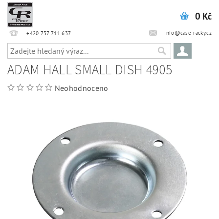
0 Kč
info@case-racky.cz
+420 737 711 637
ADAM HALL SMALL DISH 4905
Neohodnoceno