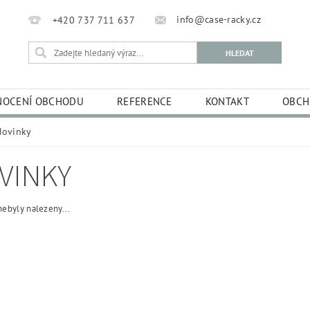
info@case-racky.cz
+420 737 711 637
OCENÍ OBCHODU
REFERENCE
KONTAKT
OBCH
Novinky
VINKY
ebyly nalezeny...