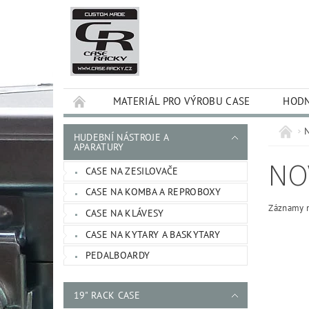
MATERIÁL PRO VÝROBU CASE
HODN
HUDEBNÍ NÁSTROJE A
APARATURY
NO
CASE NA ZESILOVAČE
CASE NA KOMBA A REPROBOXY
Záznamy n
CASE NA KLÁVESY
CASE NA KYTARY A BASKYTARY
PEDALBOARDY
19" RACK CASE