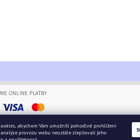
ÁME ONLINE PLATBY
ookies, abychom Vám umožnili pohodlné prohlížení
S
 analýze provozu webu neustále zlepšovali jeho
podminky
n a použitelnost.