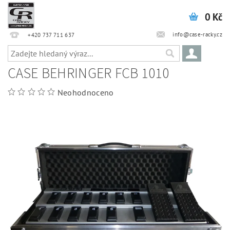
0 Kč
info@case-racky.cz
+420 737 711 637
CASE BEHRINGER FCB 1010
Neohodnoceno