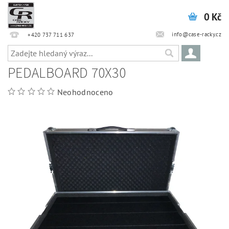
0 Kč
info@case-racky.cz
+420 737 711 637
PEDALBOARD 70X30
Neohodnoceno