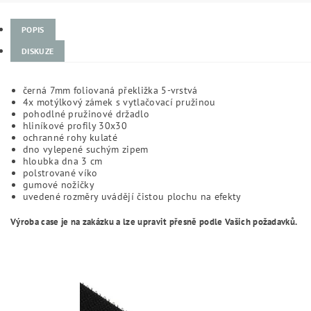
POPIS
DISKUZE
černá 7mm foliovaná překližka 5-vrstvá
4x motýlkový zámek s vytlačovací pružinou
pohodlné pružinové držadlo
hliníkové profily 30x30
ochranné rohy kulaté
dno vylepené suchým zipem
hloubka dna 3 cm
polstrované víko
gumové nožičky
uvedené rozměry uvádějí čistou plochu na efekty
Výroba case je na zakázku a lze upravit přesně podle Vašich požadavků.