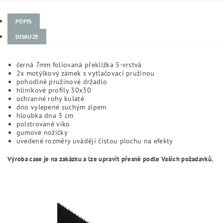
POPIS
DISKUZE
černá 7mm foliovaná překližka 5-vrstvá
2x motýlkový zámek s vytlačovací pružinou
pohodlné pružinové držadlo
hliníkové profily 30x30
ochranné rohy kulaté
dno vylepené suchým zipem
hloubka dna 3 cm
polstrované víko
gumové nožičky
uvedené rozměry uvádějí čistou plochu na efekty
Výroba case je na zakázku a lze upravit přesně podle Vašich požadavků.