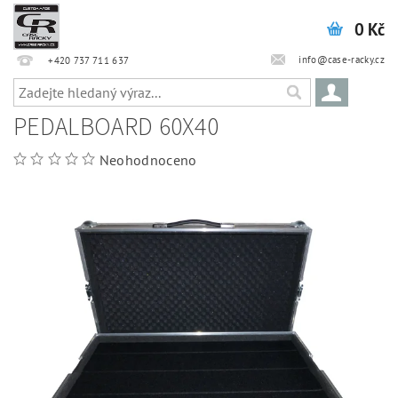
0 Kč
info@case-racky.cz
+420 737 711 637
PEDALBOARD 60X40
Neohodnoceno