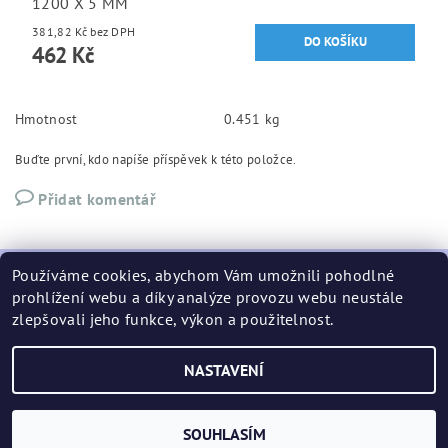
1200 X 5 MM
381,82 Kč bez DPH
462 Kč
Hmotnost
0.451 kg
Buďte první, kdo napíše příspěvek k této položce.
Přidat komentář
Používáme cookies, abychom Vám umožnili pohodlné
prohlížení webu a díky analýze provozu webu neustále
zlepšovali jeho funkce, výkon a použitelnost.
podminky
NASTAVENÍ
2026 ©
CASE - RACKY
, všechna práva vyhrazena
Vytvořil Shoptet
SOUHLASÍM