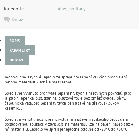
Kategorie
pěny, molitany
Dotaz
POPIS
PARAMETRY
DISKUZE
Jednoduché a rychlé lepidlo ze spreje pro lepení velkých ploch. Lepí
mnoho materiálů k sobě a mezi sebou.
Speciálně vyvinuto pro trvalé lepení hrubých a nerovných povrchů, jako
je papír, lepenka, plsť, tkanina, plastové fólie bez změkčovadel, pěny,
čalounická vata, pro lepení tvrdých pěn a také na dřevo, sklo, kov,
keramiku.
Speciální ventil umožňuje individuální nastavení stříkacího proudu na
požadovanou aplikaci. V závislosti na materiálu lze na balení nalepit až 4
m² materiálu. Lepidlo ve spreji je teplotně odolné od -20°C do +60°C.