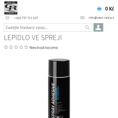
0 Kč
info@case-racky.cz
+420 737 711 637
LEPIDLO VE SPREJI
Neohodnoceno