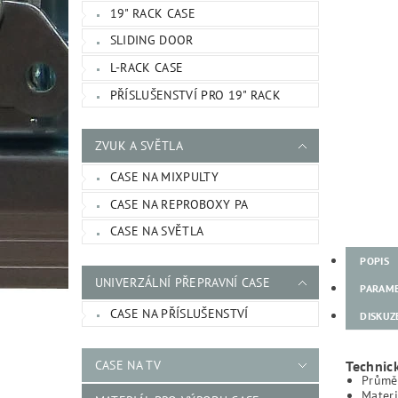
19" RACK CASE
SLIDING DOOR
L-RACK CASE
PŘÍSLUŠENSTVÍ PRO 19" RACK
ZVUK A SVĚTLA
CASE NA MIXPULTY
CASE NA REPROBOXY PA
CASE NA SVĚTLA
POPIS
UNIVERZÁLNÍ PŘEPRAVNÍ CASE
PARAM
CASE NA PŘÍSLUŠENSTVÍ
DISKUZ
CASE NA TV
Technic
Průmě
Materi