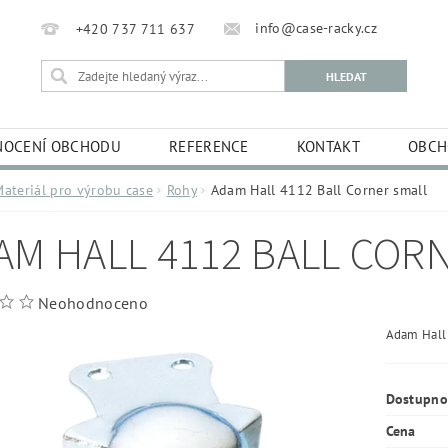
info@case-racky.cz
+420 737 711 637
OCENÍ OBCHODU
REFERENCE
KONTAKT
OBCH
Materiál pro výrobu case
Rohy
Adam Hall 4112 Ball Corner small
AM HALL 4112 BALL COR
Neohodnoceno
Adam Hall 
Dostupno
Cena