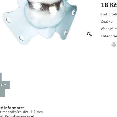
18 Kč
Kód prod
Značka
Webová s
Kategori
ETRY
E
ké informace:
r montážních děr: 4.2 mm
ál: Pozinkovaná ocel