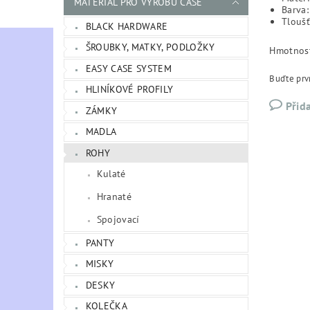
MATERIÁL PRO VÝROBU CASE
Barva:
Tlouš
BLACK HARDWARE
ŠROUBKY, MATKY, PODLOŽKY
Hmotnos
EASY CASE SYSTEM
Buďte prvn
HLINÍKOVÉ PROFILY
Přid
ZÁMKY
MADLA
ROHY
Kulaté
Hranaté
Spojovací
PANTY
MISKY
DESKY
KOLEČKA