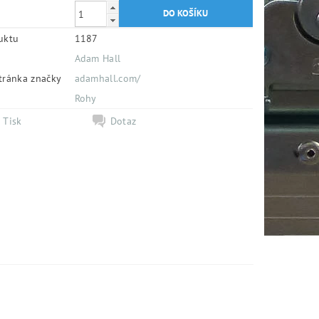
uktu
1187
Adam Hall
tránka značky
adamhall.com/
e
Rohy
Tisk
Dotaz