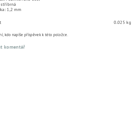
 stříbrná
ťka: 1,2 mm
t
0.025 kg
í, kdo napíše příspěvek k této položce.
at komentář