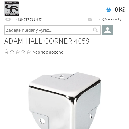
0 Kč
info@case-racky.cz
+420 737 711 637
ADAM HALL CORNER 4058
Neohodnoceno