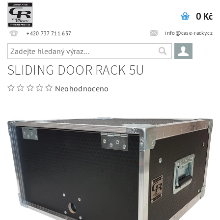
0 Kč
info@case-racky.cz
+420 737 711 637
SLIDING DOOR RACK 5U
Neohodnoceno