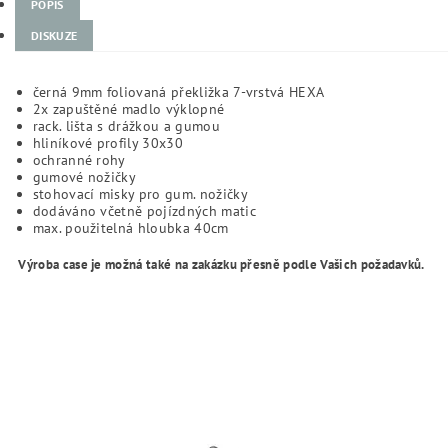
POPIS
DISKUZE
černá 9mm foliovaná překližka 7-vrstvá HEXA
2x zapuštěné madlo výklopné
rack. lišta s drážkou a gumou
hliníkové profily 30x30
ochranné rohy
gumové nožičky
stohovací misky pro gum. nožičky
dodáváno včetně pojízdných matic
max. použitelná hloubka 40cm
Výroba case je možná také na zakázku přesně podle Vašich požadavků.