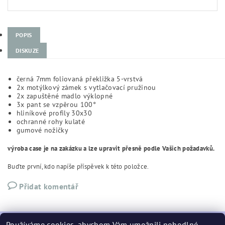
POPIS
DISKUZE
černá 7mm foliovaná překližka 5-vrstvá
2x motýlkový zámek s vytlačovací pružinou
2x zapuštěné madlo výklopné
3x pant se vzpěrou 100°
hliníkové profily 30x30
ochranné rohy kulaté
gumové nožičky
výroba case je na zakázku a lze upravit přesně podle Vašich požadavků.
Buďte první, kdo napíše příspěvek k této položce.
Přidat komentář
Používáme cookies, abychom Vám umožnili pohodlné