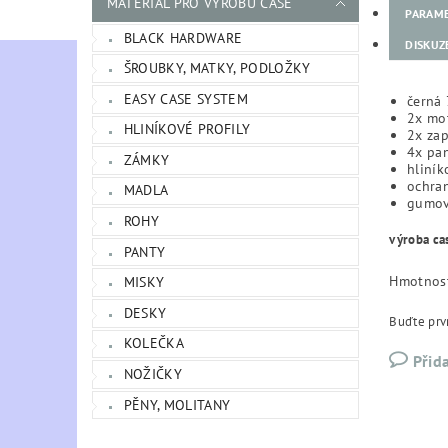
MATERIÁL PRO VÝROBU CASE
PARAM
BLACK HARDWARE
DISKUZ
ŠROUBKY, MATKY, PODLOŽKY
EASY CASE SYSTEM
černá 
2x mot
HLINÍKOVÉ PROFILY
2x za
4x pan
ZÁMKY
hliník
ochra
MADLA
gumov
ROHY
výroba ca
PANTY
Hmotnos
MISKY
DESKY
Buďte prvn
KOLEČKA
Přid
NOŽIČKY
PĚNY, MOLITANY