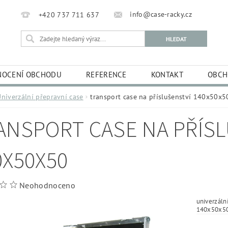
info@case-racky.cz
+420 737 711 637
OCENÍ OBCHODU
REFERENCE
KONTAKT
OBCH
niverzální přepravní case
transport case na příslušenství 140x50x5
ANSPORT CASE NA PŘÍS
0X50X50
Neohodnoceno
univerzáln
140x50x5