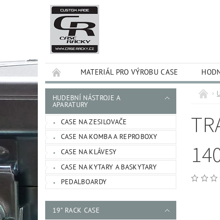
MATERIÁL PRO VÝROBU CASE
HODN
U
HUDEBNÍ NÁSTROJE A
APARATURY
TR
CASE NA ZESILOVAČE
CASE NA KOMBA A REPROBOXY
14
CASE NA KLÁVESY
CASE NA KYTARY A BASKYTARY
PEDALBOARDY
19" RACK CASE