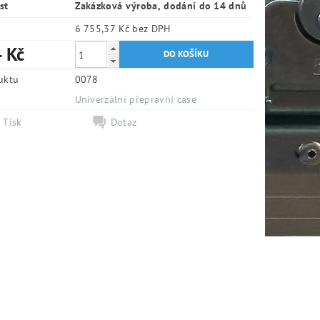
st
Zakázková výroba, dodání do 14 dnů
6 755,37 Kč bez DPH
 Kč
uktu
0078
e
Univerzální přepravní case
Tisk
Dotaz