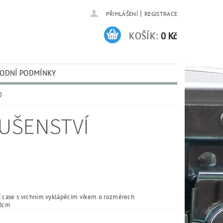
|
PŘIHLÁŠENÍ
REGISTRACE
KOŠÍK:
0 Kč
ODNÍ PODMÍNKY
0
LUŠENSTVÍ
í case s vrchním vyklápěcím víkem o rozměrech
0cm