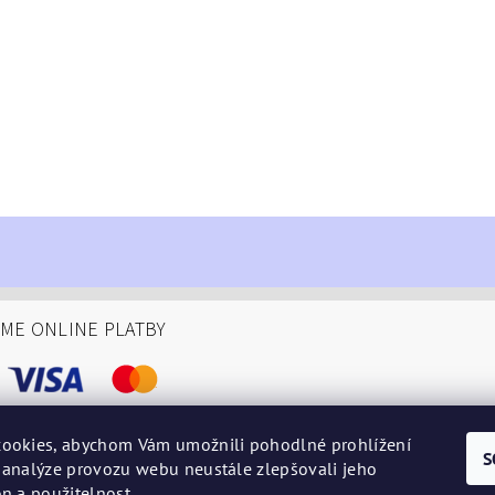
ÁME ONLINE PLATBY
ookies, abychom Vám umožnili pohodlné prohlížení
S
 analýze provozu webu neustále zlepšovali jeho
podminky
n a použitelnost.