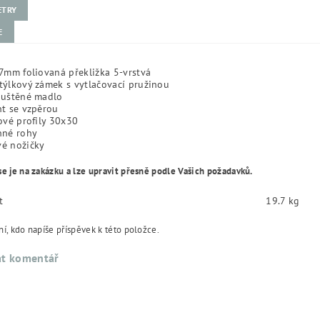
ETRY
E
7mm foliovaná překližka 5-vrstvá
ýlkový zámek s vytlačovací pružinou
puštěné madlo
t se vzpěrou
ové profily 30x30
nné rohy
é nožičky
se je na zakázku a lze upravit přesně podle Vašich požadavků.
t
19.7 kg
í, kdo napíše příspěvek k této položce.
at komentář