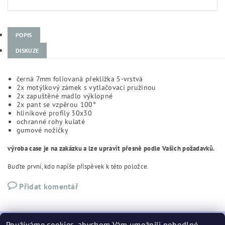
POPIS
DISKUZE
černá 7mm foliovaná překližka 5-vrstvá
2x motýlkový zámek s vytlačovací pružinou
2x zapuštěné madlo výklopné
2x pant se vzpěrou 100°
hliníkové profily 30x30
ochranné rohy kulaté
gumové nožičky
výroba case je na zakázku a lze upravit přesně podle Vašich požadavků.
Buďte první, kdo napíše příspěvek k této položce.
Přidat komentář
Používáme cookies, abychom Vám umožnili pohodlné