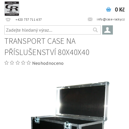
0 Kč
info@case-racky.cz
+420 737 711 637
TRANSPORT CASE NA
PŘÍSLUŠENSTVÍ 80X40X40
Neohodnoceno