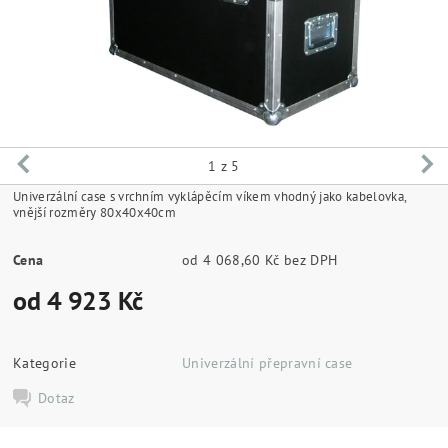
1
z 5
Univerzální case s vrchním vyklápěcím víkem vhodný jako kabelovka,
vnější rozměry 80x40x40cm
Cena
od 4 068,60 Kč bez DPH
od 4 923 Kč
Kategorie
Univerzální přepravní case
Dotaz