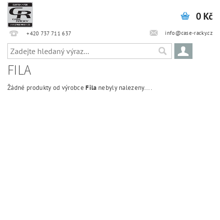
0 Kč
info@case-racky.cz
+420 737 711 637
FILA
Žádné produkty od výrobce
Fila
nebyly nalezeny....