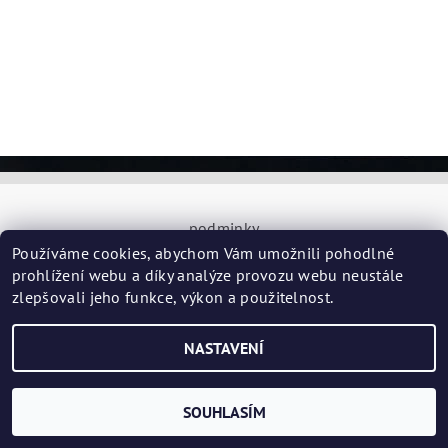
podminky
Používáme cookies, abychom Vám umožnili pohodlné
prohlížení webu a díky analýze provozu webu neustále
zlepšovali jeho funkce, výkon a použitelnost.
2026 ©
CASE - RACKY
, všechna práva vyhrazena
Vytvořil Shoptet
NASTAVENÍ
SOUHLASÍM