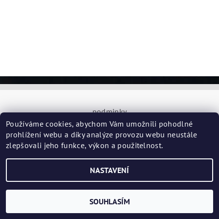
podminky
Používáme cookies, abychom Vám umožnili pohodlné
prohlížení webu a díky analýze provozu webu neustále
zlepšovali jeho funkce, výkon a použitelnost.
2026 ©
CASE - RACKY
, všechna práva vyhrazena
Vytvořil Shoptet
NASTAVENÍ
SOUHLASÍM