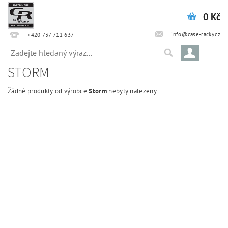
0 Kč
info@case-racky.cz
+420 737 711 637
STORM
Žádné produkty od výrobce
Storm
nebyly nalezeny....