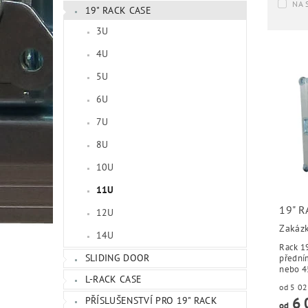
NA 
19" RACK CASE
3U
4U
5U
6U
7U
8U
10U
11U
19" 
12U
Zakáz
14U
Rack 1
SLIDING DOOR
předním a 
nebo 4
L-RACK CASE
6 
PŘÍSLUŠENSTVÍ PRO 19" RACK
od