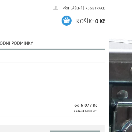
|
PŘIHLÁŠENÍ
REGISTRACE
KOŠÍK:
0 Kč
ODNÍ PODMÍNKY
od 6 077 Kč
..
5 022,31 Kč
bez DPH