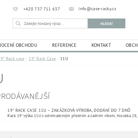
info@case-racky.cz
+420 737 711 637
OCENÍ OBCHODU
REFERENCE
KONTAKT
OBCH
19" Rack case
19" Rack Case
11U
U
PRODÁVANĚJŠÍ
19" RACK CASE 11U
–
ZAKÁZKOVÁ VÝROBA, DODÁNÍ DO 7 DNŮ
Rack 19" výška 11U s odnímatelným předním a zadním víkem, hloubka 28,.