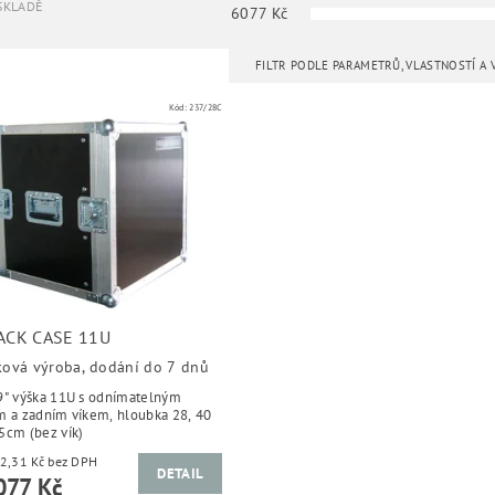
SKLADĚ
6077
Kč
FILTR PODLE PARAMETRŮ, VLASTNOSTÍ A
Kód:
237/28C
RACK CASE 11U
ková výroba, dodání do 7 dnů
9" výška 11U s odnímatelným
zadním víkem, hloubka 28, 40
5cm (bez vík)
od 5 022,31 Kč bez DPH
DETAIL
077 Kč