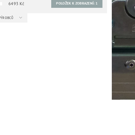
6493
Kč
POLOŽEK K ZOBRAZENÍ:
1
 VÝROBCŮ