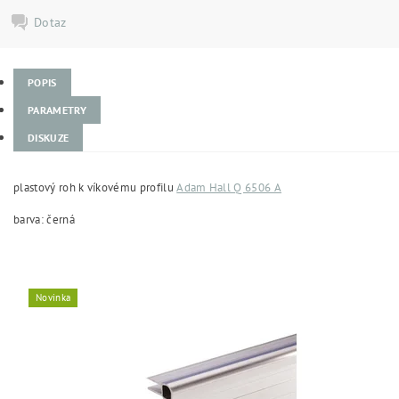
Dotaz
POPIS
PARAMETRY
DISKUZE
plastový roh k víkovému profilu
Adam Hall Q 6506 A
barva: černá
Novinka