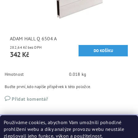
ADAM HALL Q 6504 A
282,64 Kč bez DPH
342 Kč
Hmotnost
0.018 kg
Buďte první, kdo napíše příspěvek k této položce.
Přidat komentář
Používáme cookies, abychom Vám umožnili pohodlné
prohlížení webu a díky analýze provozu webu neustále
zlepšovali jeho funkce, výkon a použitelnost.
podminky