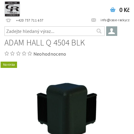
0 Kč
info@case-racky.cz
+420 737 711 637
ADAM HALL Q 4504 BLK
Neohodnoceno
Novinka