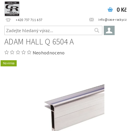
0 Kč
info@case-racky.cz
+420 737 711 637
ADAM HALL Q 6504 A
Neohodnoceno
Novinka