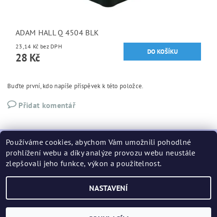
ADAM HALL Q 4504 BLK
23,14 Kč bez DPH
28 Kč
Buďte první, kdo napíše příspěvek k této položce.
Přidat komentář
Používáme cookies, abychom Vám umožnili pohodlné
prohlížení webu a díky analýze provozu webu neustále
zlepšovali jeho funkce, výkon a použitelnost.
podminky
NASTAVENÍ
2026 ©
CASE - RACKY
, všechna práva vyhrazena