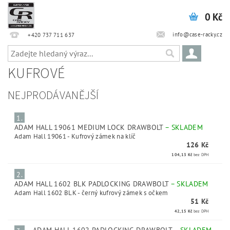
0 Kč
info@case-racky.cz
+420 737 711 637
KUFROVÉ
NEJPRODÁVANĚJŠÍ
1.
ADAM HALL 19061 MEDIUM LOCK DRAWBOLT
–
SKLADEM
Adam Hall 19061 - Kufrový zámek na klíč
126 Kč
104,13 Kč
bez DPH
2.
ADAM HALL 1602 BLK PADLOCKING DRAWBOLT
–
SKLADEM
Adam Hall 1602 BLK - černý kufrový zámek s očkem
51 Kč
42,15 Kč
bez DPH