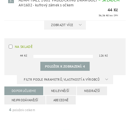
ADAM HALL 1602 PADLOCKING DRAWBOLT
–
SKLADEM
3.
AH1602 - kufrový zámek s očkem
44 Kč
36,36 Kč
bez DPH
ZOBRAZIT VÍCE
NA SKLADĚ
44
Kč
126
Kč
POLOŽEK K ZOBRAZENÍ:
4
FILTR PODLE PARAMETRŮ, VLASTNOSTÍ A VÝROBCŮ
DOPORUČUJEME
NEJLEVNĚJŠÍ
NEJDRAŽŠÍ
NEJPRODÁVANĚJŠÍ
ABECEDNĚ
4
položek celkem