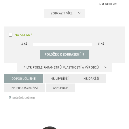
1,65 Kč
bez DPH
ZOBRAZIT VÍCE
NA SKLADĚ
2
Kč
5
Kč
POLOŽEK K ZOBRAZENÍ:
9
FILTR PODLE PARAMETRŮ, VLASTNOSTÍ A VÝROBCŮ
DOPORUČUJEME
NEJLEVNĚJŠÍ
NEJDRAŽŠÍ
NEJPRODÁVANĚJŠÍ
ABECEDNĚ
9
položek celkem