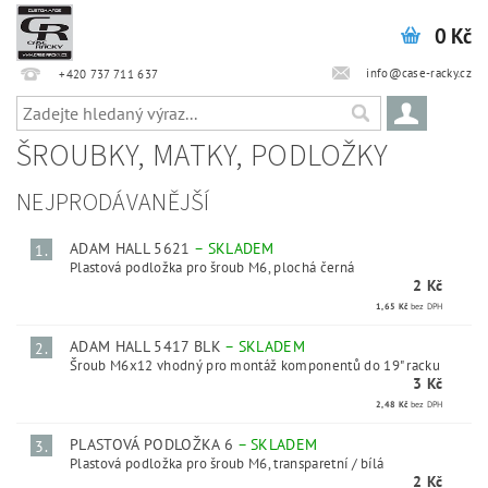
0 Kč
info@case-racky.cz
+420 737 711 637
ŠROUBKY, MATKY, PODLOŽKY
NEJPRODÁVANĚJŠÍ
ADAM HALL 5621
–
SKLADEM
1.
Plastová podložka pro šroub M6, plochá černá
2 Kč
1,65 Kč
bez DPH
ADAM HALL 5417 BLK
–
SKLADEM
2.
Šroub M6x12 vhodný pro montáž komponentů do 19" racku
3 Kč
2,48 Kč
bez DPH
PLASTOVÁ PODLOŽKA 6
–
SKLADEM
3.
Plastová podložka pro šroub M6, transparetní / bílá
2 Kč