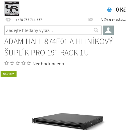
0 Kč
info@case-racky.cz
+420 737 711 637
ADAM HALL 874E01 A HLINÍKOVÝ
ŠUPLÍK PRO 19" RACK 1U
Neohodnoceno
Novinka