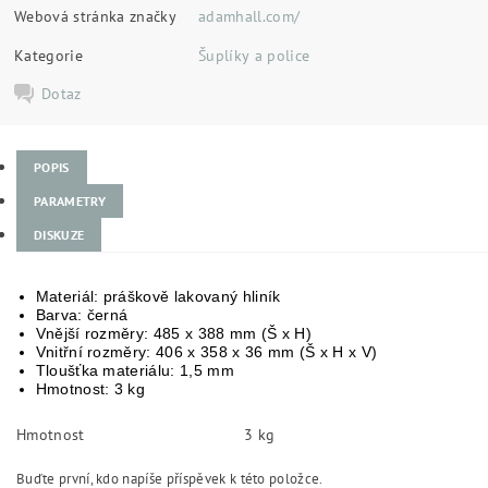
Webová stránka značky
adamhall.com/
Kategorie
Šuplíky a police
Dotaz
POPIS
PARAMETRY
DISKUZE
Materiál: práškově lakovaný hliník
Barva: černá
Vnější rozměry: 485 x 388 mm (Š x H)
Vnitřní rozměry: 406 x 358 x 36 mm (Š x H x V)
Tloušťka materiálu: 1,5 mm
Hmotnost: 3 kg
Hmotnost
3 kg
Buďte první, kdo napíše příspěvek k této položce.