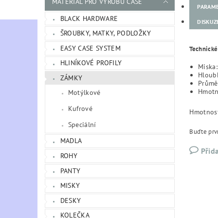
MATERIÁL PRO VÝROBU CASE
PARAM
BLACK HARDWARE
DISKUZ
ŠROUBKY, MATKY, PODLOŽKY
EASY CASE SYSTEM
Technické
HLINÍKOVÉ PROFILY
Miska:
Hloub
ZÁMKY
Průmě
Hmotn
Motýlkové
Kufrové
Hmotnos
Speciální
Buďte prvn
MADLA
Přid
ROHY
PANTY
MISKY
DESKY
KOLEČKA