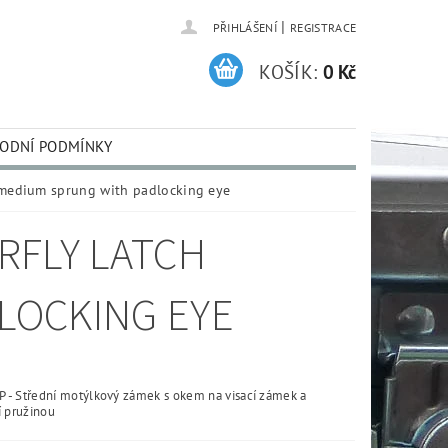
|
PŘIHLÁŠENÍ
REGISTRACE
KOŠÍK:
0 Kč
ODNÍ PODMÍNKY
 medium sprung with padlocking eye
RFLY LATCH
LOCKING EYE
- Střední motýlkový zámek s okem na visací zámek a
í pružinou