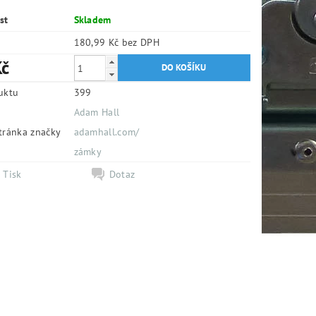
st
Skladem
180,99 Kč bez DPH
Kč
uktu
399
Adam Hall
tránka značky
adamhall.com/
e
zámky
Tisk
Dotaz