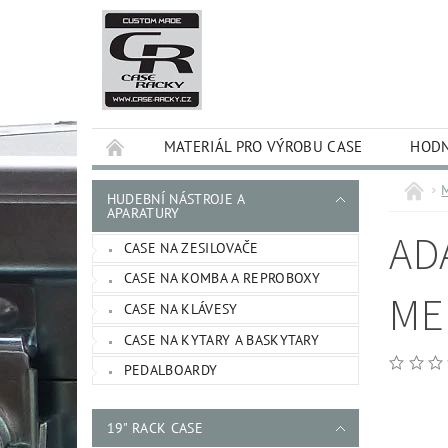
MATERIÁL PRO VÝROBU CASE
HODN
HUDEBNÍ NÁSTROJE A
APARATURY
AD
CASE NA ZESILOVAČE
CASE NA KOMBA A REPROBOXY
ME
CASE NA KLÁVESY
CASE NA KYTARY A BASKYTARY
PEDALBOARDY
19" RACK CASE