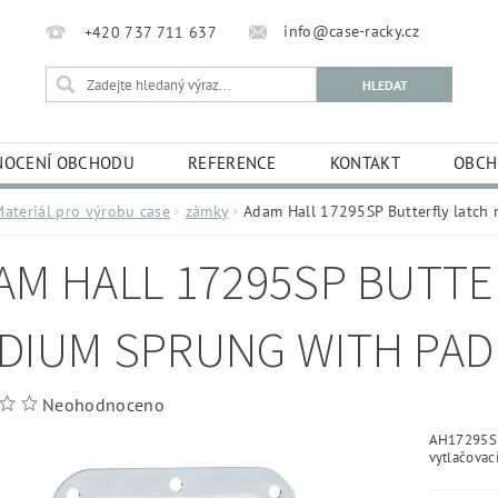
info@case-racky.cz
+420 737 711 637
OCENÍ OBCHODU
REFERENCE
KONTAKT
OBCH
Materiál pro výrobu case
zámky
Adam Hall 17295SP Butterfly latch
AM HALL 17295SP BUTTE
DIUM SPRUNG WITH PAD
Neohodnoceno
AH17295SP 
vytlačovac