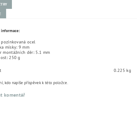
ETRY
E
 informace:
 pozinkovaná ocel
ka misky: 9 mm
r montážních děr: 5.1 mm
ost: 250 g
t
0.225 kg
í, kdo napíše příspěvek k této položce.
at komentář