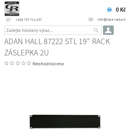
0 Kč
info@case-racky.cz
+420 737 711 637
ADAN HALL 87222 STL 19" RACK
ZÁSLEPKA 2U
Neohodnoceno