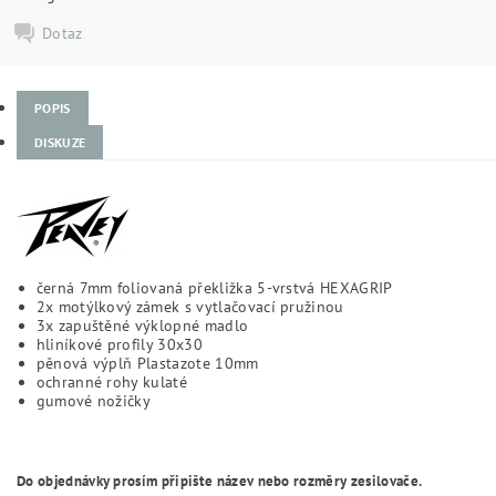
Dotaz
POPIS
DISKUZE
černá 7mm foliovaná překližka 5-vrstvá HEXAGRIP
2x motýlkový zámek s vytlačovací pružinou
3x zapuštěné výklopné madlo
hliníkové profily 30x30
pěnová výplň Plastazote 10mm
ochranné rohy kulaté
gumové nožičky
Do objednávky prosím připište název nebo rozměry zesilovače.