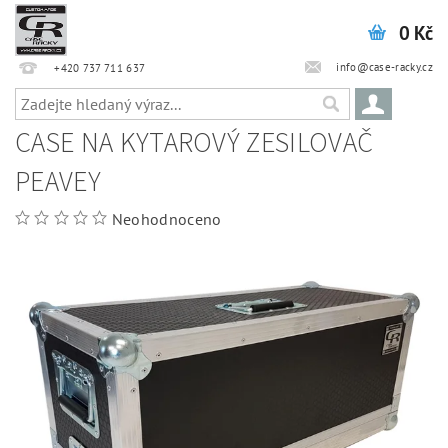
0 Kč
info@case-racky.cz
+420 737 711 637
CASE NA KYTAROVÝ ZESILOVAČ
PEAVEY
Neohodnoceno